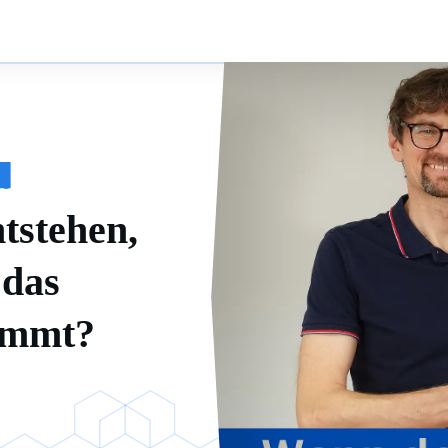
N
tstehen,
das
immt?