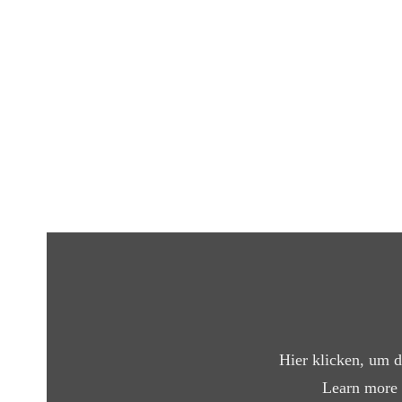
Display
"Probleme
wenn
CRO
das
Marketing
übernimmt"
Hier klicken, um 
from
Vimeo
Learn more